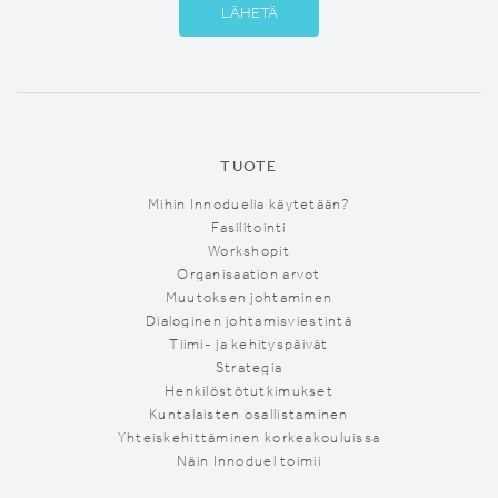
TUOTE
Mihin Innoduelia käytetään?
Fasilitointi
Workshopit
Organisaation arvot
Muutoksen johtaminen
Dialoginen johtamisviestintä
Tiimi- ja kehityspäivät
Strategia
Henkilöstötutkimukset
Kuntalaisten osallistaminen
Yhteiskehittäminen korkeakouluissa
Näin Innoduel toimii