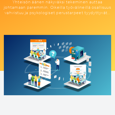
Yhteisön äänen näkyväksi tekeminen auttaa
johtamaan paremmin. Oikeilla työvälineillä osallisuus
vahvistuu ja psykologiset perustarpeet tyydyttyvät..