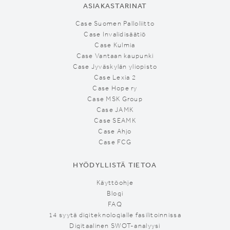
ASIAKASTARINAT
Case Suomen Palloliitto
Case Invalidisäätiö
Case Kulmia
Case Vantaan kaupunki
Case Jyväskylän yliopisto
Case Lexia 2
Case Hope ry
Case MSK Group
Case JAMK
Case SEAMK
Case Ahjo
Case FCG
HYÖDYLLISTÄ TIETOA
Käyttöohje
Blogi
FAQ
14 syytä digiteknologialle fasilitoinnissa
Digitaalinen SWOT-analyysi