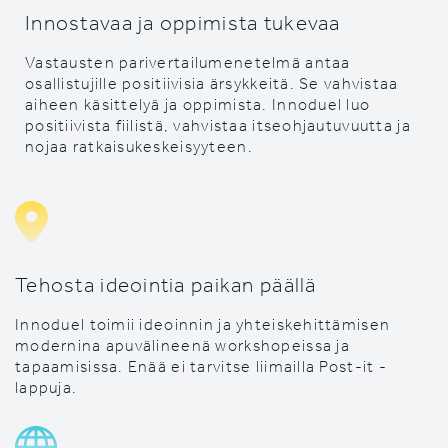
Innostavaa ja oppimista tukevaa
Vastausten parivertailumenetelmä antaa
osallistujille positiivisia ärsykkeitä. Se vahvistaa
aiheen käsittelyä ja oppimista. Innoduel luo
positiivista fiilistä, vahvistaa itseohjautuvuutta ja
nojaa ratkaisukeskeisyyteen.
Tehosta ideointia paikan päällä
Innoduel toimii ideoinnin ja yhteiskehittämisen
modernina apuvälineenä workshopeissa ja
tapaamisissa. Enää ei tarvitse liimailla Post-it -
lappuja.