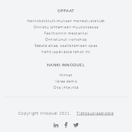
OPPAAT
Henkilöstötutkimuksen menestystekijät
Onnistu johtamisen muutoksessa
Fasilitoinnin mestariksi
Onnistunut workshop
Säästä aikaa, osallistamisen opas
Kehityspäivästä tehot irti
HANKI INNODUEL
Hinnat
Varaa demo
Ota yhteyttä
Copyright Innoduel 2021.
Tietosuojaseloste