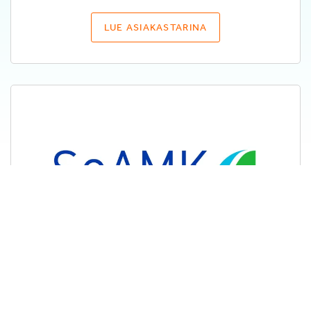
LUE ASIAKASTARINA
Case Seinäjoen
ammattikorkeakoulu
Pedagogisen mallin luominen.